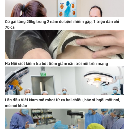
Cô gái tăng 25kg trong 2 năm do bệnh hiếm gặp, 1 triệu dân chỉ
70 ca
Hà Nội siết kiểm tra bút tiêm giảm cân trôi nổi trên mạng
Lần đầu Việt Nam mổ robot từ xa hai chiều, bác sĩ 'ngồi một nơi,
mổ nơi khác'