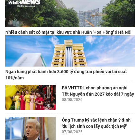
Nhiều cảnh sát có mặt tại khu vực nhà Huấn 'Hoa Hồng' ở Hà Nội
Ngân hàng phát hành hơn 3.600 tỷ đồng trái phiếu với lãi suất
10%/năm
Bộ VHTTDL chọn phương án nghỉ
Tết Nguyên đán 2027 kéo dài 7 ngày
08/08/2026
Ông Trump ký sắc lệnh chặn ý định
'du lịch sinh con lấy quốc tịch Mỹ'
07/08/2026