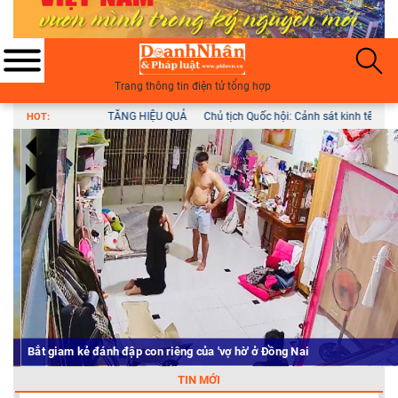
Trang thông tin điện tử tổng hợp
h Quốc hội: Cảnh sát kinh tế là 'thanh bảo kiếm' chống tội phạm
Bắt giam kẻ đán
HOT:
Bắt giam kẻ đánh đập con riêng của 'vợ hờ' ở Đồng Nai
TIN MỚI