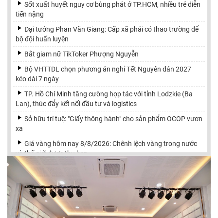
Sốt xuất huyết nguy cơ bùng phát ở TP.HCM, nhiều trẻ diễn
tiến nặng
Đại tướng Phan Văn Giang: Cấp xã phải có thao trường để
bộ đội huấn luyện
Bắt giam nữ TikToker Phượng Nguyễn
Bộ VHTTDL chọn phương án nghỉ Tết Nguyên đán 2027
kéo dài 7 ngày
TP. Hồ Chí Minh tăng cường hợp tác với tỉnh Lodzkie (Ba
Lan), thúc đẩy kết nối đầu tư và logistics
Sở hữu trí tuệ: "Giấy thông hành" cho sản phẩm OCOP vươn
xa
Giá vàng hôm nay 8/8/2026: Chênh lệch vàng trong nước
và thế giới được thu hẹp
Ông Trump ký sắc lệnh chặn ý định 'du lịch sinh con lấy
quốc tịch Mỹ'
Tổng Bí thư, Chủ tịch nước: Hà Nội nay mai phải có ô tô
bay, taxi bay
Nhiều cảnh sát có mặt tại khu vực nhà Huấn 'Hoa Hồng' ở