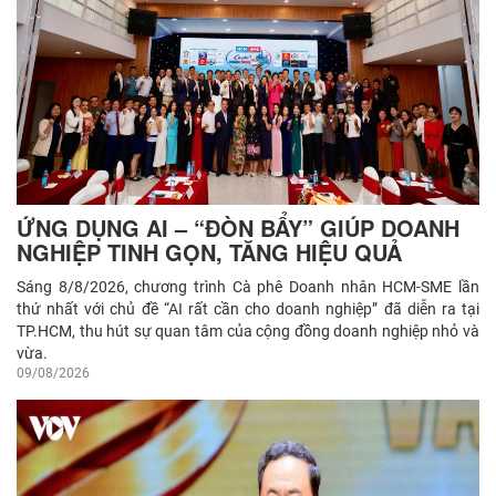
Hà Nội
Cô gái tăng 25kg trong 2 năm do bệnh hiếm gặp, 1 triệu
dân chỉ 70 ca
Hà Nội siết kiểm tra bút tiêm giảm cân trôi nổi trên mạng
Những điểm đột phá trong Nghị quyết mới về đất đai
Bộ Tài chính đề xuất cập nhật chế tài xử phạt, đồng bộ quy
định về kinh doanh bảo hiểm
ỨNG DỤNG AI – “ĐÒN BẨY” GIÚP DOANH
Đà Nẵng: Chủ tịch UBND thành phố khảo sát vùng trồng
NGHIỆP TINH GỌN, TĂNG HIỆU QUẢ
Sâm Ngọc Linh, thúc đẩy dự án đầu tư hơn 12.000 tỷ đồng
Sáng 8/8/2026, chương trình Cà phê Doanh nhân HCM-SME lần
thứ nhất với chủ đề “AI rất cần cho doanh nghiệp” đã diễn ra tại
TP.HCM, thu hút sự quan tâm của cộng đồng doanh nghiệp nhỏ và
vừa.
09/08/2026