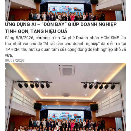
ỨNG DỤNG AI – “ĐÒN BẨY” GIÚP DOANH NGHIỆP
TINH GỌN, TĂNG HIỆU QUẢ
Sáng 8/8/2026, chương trình Cà phê Doanh nhân HCM-SME lần
thứ nhất với chủ đề “AI rất cần cho doanh nghiệp” đã diễn ra tại
TP.HCM, thu hút sự quan tâm của cộng đồng doanh nghiệp nhỏ và
vừa.
09/08/2026