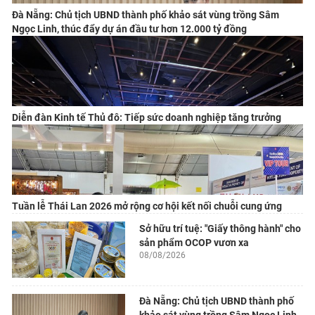
Đà Nẵng: Chủ tịch UBND thành phố khảo sát vùng trồng Sâm
Ngọc Linh, thúc đẩy dự án đầu tư hơn 12.000 tỷ đồng
Diễn đàn Kinh tế Thủ đô: Tiếp sức doanh nghiệp tăng trưởng
Tuần lễ Thái Lan 2026 mở rộng cơ hội kết nối chuỗi cung ứng
Sở hữu trí tuệ: "Giấy thông hành" cho
sản phẩm OCOP vươn xa
08/08/2026
Đà Nẵng: Chủ tịch UBND thành phố
khảo sát vùng trồng Sâm Ngọc Linh,