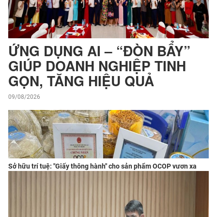
ỨNG DỤNG AI – “ĐÒN BẨY”
GIÚP DOANH NGHIỆP TINH
GỌN, TĂNG HIỆU QUẢ
09/08/2026
Sở hữu trí tuệ: "Giấy thông hành" cho sản phẩm OCOP vươn xa