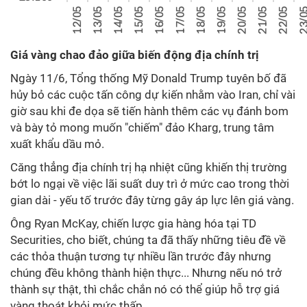
Giá vàng chao đảo giữa biến động địa chính trị
Ngày 11/6, Tổng thống Mỹ Donald Trump tuyên bố đã
hủy bỏ các cuộc tấn công dự kiến ​​nhằm vào Iran, chỉ vài
giờ sau khi đe dọa sẽ tiến hành thêm các vụ đánh bom
và bày tỏ mong muốn "chiếm" đảo Kharg, trung tâm
xuất khẩu dầu mỏ.
Căng thẳng địa chính trị hạ nhiệt cũng khiến thị trường
bớt lo ngại về việc lãi suất duy trì ở mức cao trong thời
gian dài - yếu tố trước đây từng gây áp lực lên giá vàng.
Ông Ryan McKay, chiến lược gia hàng hóa tại TD
Securities, cho biết, chúng ta đã thấy những tiêu đề về
các thỏa thuận tương tự nhiều lần trước đây nhưng
chúng đều không thành hiện thực... Nhưng nếu nó trở
thành sự thật, thì chắc chắn nó có thể giúp hỗ trợ giá
vàng thoát khỏi mức thấp.