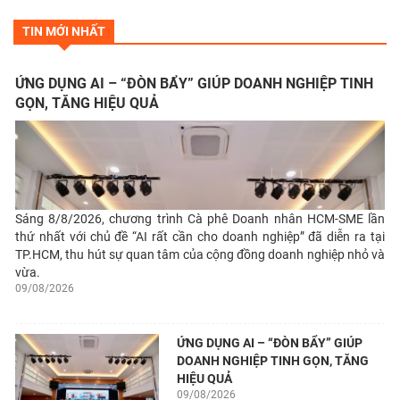
TIN MỚI NHẤT
ỨNG DỤNG AI – “ĐÒN BẨY” GIÚP DOANH NGHIỆP TINH
GỌN, TĂNG HIỆU QUẢ
Sáng 8/8/2026, chương trình Cà phê Doanh nhân HCM-SME lần
thứ nhất với chủ đề “AI rất cần cho doanh nghiệp” đã diễn ra tại
TP.HCM, thu hút sự quan tâm của cộng đồng doanh nghiệp nhỏ và
vừa.
09/08/2026
ỨNG DỤNG AI – “ĐÒN BẨY” GIÚP
DOANH NGHIỆP TINH GỌN, TĂNG
HIỆU QUẢ
09/08/2026