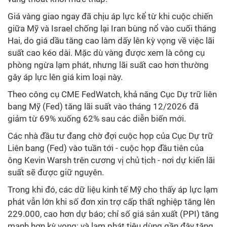
Giá vàng giao ngay đã chịu áp lực kể từ khi cuộc chiến
giữa Mỹ và Israel chống lại Iran bùng nổ vào cuối tháng
Hai, do giá dầu tăng cao làm dấy lên kỳ vọng về việc lãi
suất cao kéo dài. Mặc dù vàng được xem là công cụ
phòng ngừa lạm phát, nhưng lãi suất cao hơn thường
gây áp lực lên giá kim loại này.
Theo công cụ CME FedWatch, khả năng Cục Dự trữ liên
bang Mỹ (Fed) tăng lãi suất vào tháng 12/2026 đã
giảm từ 69% xuống 62% sau các diễn biến mới.
Các nhà đầu tư đang chờ đợi cuộc họp của Cục Dự trữ
Liên bang (Fed) vào tuần tới - cuộc họp đầu tiên của
ông Kevin Warsh trên cương vị chủ tịch - nơi dự kiến ​​lãi
suất sẽ được giữ nguyên.
Trong khi đó, các dữ liệu kinh tế Mỹ cho thấy áp lực lạm
phát vẫn lớn khi số đơn xin trợ cấp thất nghiệp tăng lên
229.000, cao hơn dự báo; chỉ số giá sản xuất (PPI) tăng
mạnh hơn kỳ vọng; và lạm phát tiêu dùng gần đây tăng