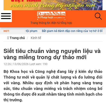
Trang thông tin điện tử tổng hợp
phạm
Bắt giam kẻ đánh đập con riêng của 'vợ hờ' ở Đồng Nai
Sốt xuất huyết ng
HOT:
Trang chủ
Kinh tế
Siết tiêu chuẩn vàng nguyên liệu và
vàng miếng trong dự thảo mới
12:26 | 13/06/2026
Lượt xem: 190
Bộ Khoa học và Công nghệ đang lấy ý kiến dự thảo
Thông tư mới về quản lý chất lượng và đo lường đối
với vàng. Nhiều quy định về phân hạng vàng trang
sức, tiêu chuẩn vàng miếng và trách nhiệm công bố
thông tin được đề xuất nhằm tăng tính minh bạch cho
thị trường.