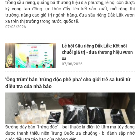
trồng sầu riêng, quảng bá thương hiệu địa phương, lễ hội còn được
kỳ vọng tạo động lực thúc đẩy liên kết sản xuất, mở rộng thị
trường, nâng cao giá trị ngành hàng, đưa sầu riêng Đắk Lắk vươn
xa trên thị trường trong nước, quốc tế.
07/08/2026
Lễ hội Sầu riêng Đắk Lắk: Kết nối
chuỗi giá trị - đưa thương hiệu vươn
xa
07/08/2026
'Ông trùm' bán 'trứng độc phê pha' cho giới trẻ sa lưới từ
điều tra của nhà báo
Đường dây bán "trứng độc" - loại thuốc lá điện tử tẩm ma túy đang
được thanh thiếu niên Trung Quốc ưa chuộng - bị đánh sập nhờ
cuộc điều tra táo bạo của phóng viên.