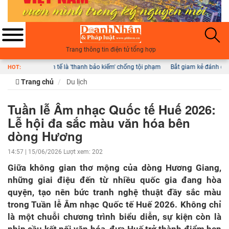
Trang thông tin điện tử tổng hợp
bảo kiếm' chống tội phạm
Bắt giam kẻ đánh đập con riêng của 'vợ hờ' ở Đồng Nai
HOT:
Trang chủ
Du lịch
Tuần lễ Âm nhạc Quốc tế Huế 2026:
Lễ hội đa sắc màu văn hóa bên
dòng Hương
14:57 | 15/06/2026
Lượt xem: 202
Giữa không gian thơ mộng của dòng Hương Giang,
những giai điệu đến từ nhiều quốc gia đang hòa
quyện, tạo nên bức tranh nghệ thuật đầy sắc màu
trong Tuần lễ Âm nhạc Quốc tế Huế 2026. Không chỉ
là một chuỗi chương trình biểu diễn, sự kiện còn là
nhịp cầu kết nối văn hóa, đưa Huế trở thành điểm hẹn